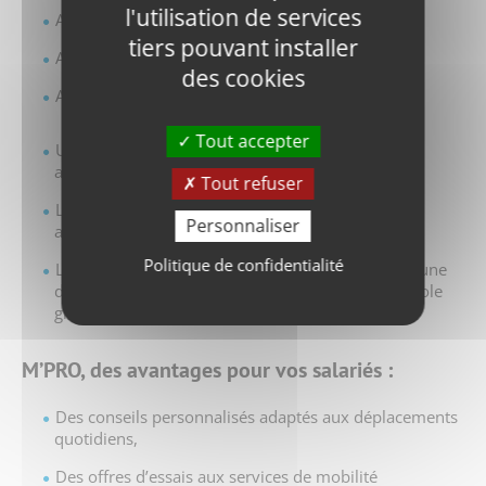
l'utilisation de services
Assistance technique
tiers pouvant installer
Animation M
des cookies
Avantages tarifaires
Tout accepter
Une aide à l’organisation d’événements mobilité :
animations avec M, Challenge Mobilité,…
Tout refuser
L’accès à l’offre de service M’PRO intégrant des
Personnaliser
avantages tarifaires et services préférentiels,
Politique de confidentialité
La participation au Club Mobilité afin d’instaurer une
dynamique Mobilité sur le territoire de la métropole
grenobloise.
M’PRO, des avantages pour vos salariés :
Des conseils personnalisés adaptés aux déplacements
quotidiens,
Des offres d’essais aux services de mobilité