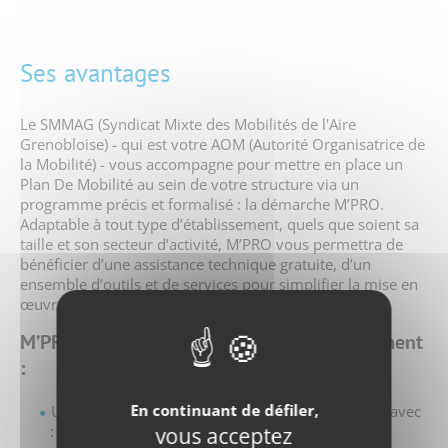
Ses avantages
Le SMMAG (Syndicat Mixte des Mobilités de l'Aire
Grenobloise) - qui est votre AOM (Autorité Organisatrice de
la Mobilité) - vous accompagne pour mettre en place un
Plan De Mobilité au sein de votre structure via un
programme précis et formalisé : la démarche M’PRO.
Adaptable à tout type d’établissement, quels que soient sa
taille et son secteur d’activité, M’PRO vous permettra de
bénéficier d’une assistance technique gratuite, d’un
ensemble d’outils et de services pour simplifier la mise en
œuvre de votre Plan De Mobilité.
M’PRO, des avantages pour votre établissement
:
En continuant de défiler,
Un appui méthodologique tout au long du projet avec
:
vous acceptez